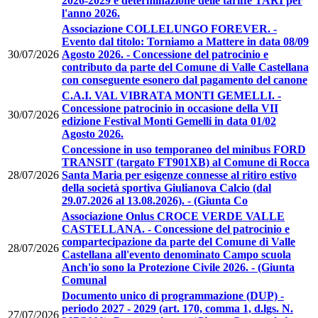
2026-2029 e determinazione delle tariffe TARI per
l'anno 2026.
Associazione COLLELUNGO FOREVER. -
Evento dal titolo: Torniamo a Mattere in data 08/09
30/07/2026
Agosto 2026. - Concessione del patrocinio e
contributo da parte del Comune di Valle Castellana
con conseguente esonero dal pagamento del canone
C.A.I. VAL VIBRATA MONTI GEMELLI. -
Concessione patrocinio in occasione della VII
30/07/2026
edizione Festival Monti Gemelli in data 01/02
Agosto 2026.
Concessione in uso temporaneo del minibus FORD
TRANSIT (targato FT901XB) al Comune di Rocca
28/07/2026
Santa Maria per esigenze connesse al ritiro estivo
della società sportiva Giulianova Calcio (dal
29.07.2026 al 13.08.2026). - (Giunta Co
Associazione Onlus CROCE VERDE VALLE
CASTELLANA. - Concessione del patrocinio e
compartecipazione da parte del Comune di Valle
28/07/2026
Castellana all'evento denominato Campo scuola
Anch'io sono la Protezione Civile 2026. - (Giunta
Comunal
Documento unico di programmazione (DUP) -
periodo 2027 - 2029 (art. 170, comma 1, d.lgs. N.
27/07/2026