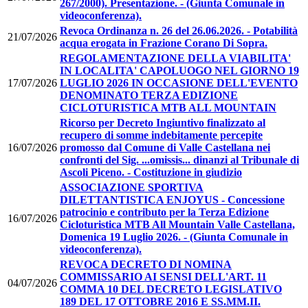
267/2000). Presentazione. - (Giunta Comunale in
videoconferenza).
Revoca Ordinanza n. 26 del 26.06.2026. - Potabilità
21/07/2026
acqua erogata in Frazione Corano Di Sopra.
REGOLAMENTAZIONE DELLA VIABILITA'
IN LOCALITA' CAPOLUOGO NEL GIORNO 19
17/07/2026
LUGLIO 2026 IN OCCASIONE DELL'EVENTO
DENOMINATO TERZA EDIZIONE
CICLOTURISTICA MTB ALL MOUNTAIN
Ricorso per Decreto Ingiuntivo finalizzato al
recupero di somme indebitamente percepite
16/07/2026
promosso dal Comune di Valle Castellana nei
confronti del Sig. ...omissis... dinanzi al Tribunale di
Ascoli Piceno. - Costituzione in giudizio
ASSOCIAZIONE SPORTIVA
DILETTANTISTICA ENJOYUS - Concessione
patrocinio e contributo per la Terza Edizione
16/07/2026
Cicloturistica MTB All Mountain Valle Castellana,
Domenica 19 Luglio 2026. - (Giunta Comunale in
videoconferenza).
REVOCA DECRETO DI NOMINA
COMMISSARIO AI SENSI DELL'ART. 11
04/07/2026
COMMA 10 DEL DECRETO LEGISLATIVO
189 DEL 17 OTTOBRE 2016 E SS.MM.II.