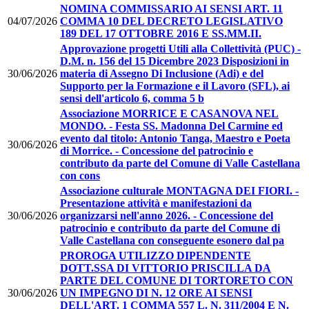
NOMINA COMMISSARIO AI SENSI ART. 11
04/07/2026
COMMA 10 DEL DECRETO LEGISLATIVO
189 DEL 17 OTTOBRE 2016 E SS.MM.II.
Approvazione progetti Utili alla Collettività (PUC) -
D.M. n. 156 del 15 Dicembre 2023 Disposizioni in
30/06/2026
materia di Assegno Di Inclusione (Adi) e del
Supporto per la Formazione e il Lavoro (SFL), ai
sensi dell'articolo 6, comma 5 b
Associazione MORRICE E CASANOVA NEL
MONDO. - Festa SS. Madonna Del Carmine ed
evento dal titolo: Antonio Tanga, Maestro e Poeta
30/06/2026
di Morrice. - Concessione del patrocinio e
contributo da parte del Comune di Valle Castellana
con cons
Associazione culturale MONTAGNA DEI FIORI. -
Presentazione attività e manifestazioni da
30/06/2026
organizzarsi nell'anno 2026. - Concessione del
patrocinio e contributo da parte del Comune di
Valle Castellana con conseguente esonero dal pa
PROROGA UTILIZZO DIPENDENTE
DOTT.SSA DI VITTORIO PRISCILLA DA
PARTE DEL COMUNE DI TORTORETO CON
30/06/2026
UN IMPEGNO DI N. 12 ORE AI SENSI
DELL'ART. 1 COMMA 557 L. N. 311/2004 E N.